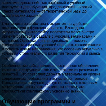
зарекомендовал себя как надёжный и удобный
инструмент для обучения, предлагающий широкий
спектр материалов — от теоретической базы до
практических заданий.
Платформа разработана с акцентом на удобство
пользователя и функциональность. Благодаря
интуитивному интерфейсу, посетители могут быстро
ориентироваться в разделе с курсами, вебинарами и
статьями. Основная цель pragmatic.ru — помочь
специалистам разных уровней повысить квалификацию
и освоить новые направления, что особенно актуально в
условиях стремительного развития технологий и рынка
труда.
Особенностью сайта является постоянное обновление
контента и сотрудничество с экспертами из различных
областей. Это позволяет держать материалы на уровне
современных требований и актуальных трендов.
Пользователи получают доступ не только к текстовым
материалам, но и к интерактивным тестам, что
способствует комплексному усвоению знаний.
Обучающие программы и