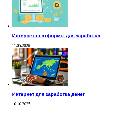
Интернет-платформы для заработка
11.05.2026
Интернет для заработка денег
10.10.2025
Facebook
Twitter
WhatsApp
Telegram
--------------------------------------