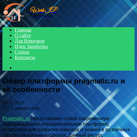
Menu
Work IP
Работа онлайн
Главная
О сайте
Для Новичков
Идеи Заработка
Статьи
Контакты
Search
for
Обзор платформы pragmatic.ru и
её особенности
08.11.2025
177
2 minutes read
Pragmatic.ru
представляет собой современную
информационно-образовательную платформу,
созданную для развития навыков и знаний в различных
профессиональных сферах. Данный ресурс