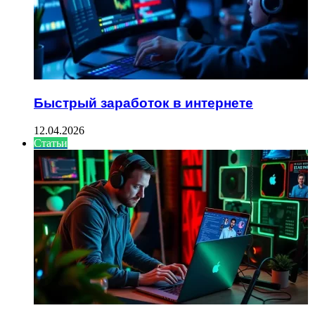
Быстрый заработок в интернете
12.04.2026
Статьи