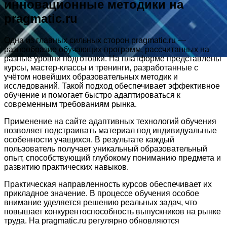
инновационные методики на
pragmatic.ru
Одна из главных сильных сторон pragmatic.ru —
разнообразие обучающих программ, рассчитанных на
разные уровни подготовки. На платформе представлены
курсы, мастер-классы и тренинги, разработанные с
учётом новейших образовательных методик и
исследований. Такой подход обеспечивает эффективное
обучение и помогает быстро адаптироваться к
современным требованиям рынка.
Применение на сайте адаптивных технологий обучения
позволяет подстраивать материал под индивидуальные
особенности учащихся. В результате каждый
пользователь получает уникальный образовательный
опыт, способствующий глубокому пониманию предмета и
развитию практических навыков.
Практическая направленность курсов обеспечивает их
прикладное значение. В процессе обучения особое
внимание уделяется решению реальных задач, что
повышает конкурентоспособность выпускников на рынке
труда. На pragmatic.ru регулярно обновляются