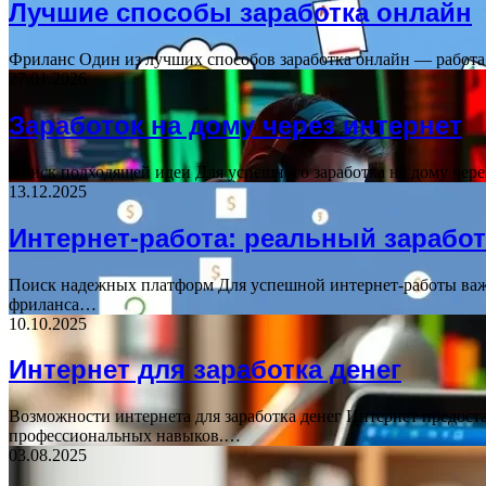
Лучшие способы заработка онлайн
Фриланс Один из лучших способов заработка онлайн — работа 
27.01.2026
Заработок на дому через интернет
Поиск подходящей идеи Для успешного заработка на дому чере
13.12.2025
Интернет-работа: реальный зарабо
Поиск надежных платформ Для успешной интернет-работы важ
фриланса…
10.10.2025
Интернет для заработка денег
Возможности интернета для заработка денег Интернет предоста
профессиональных навыков.…
03.08.2025