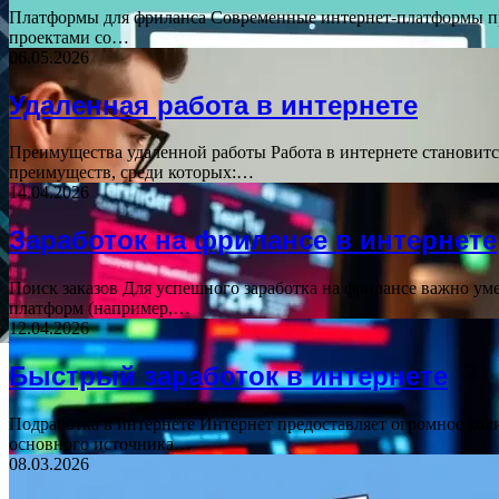
Платформы для фриланса Современные интернет-платформы пре
проектами со…
06.05.2026
Удаленная работа в интернете
Преимущества удаленной работы Работа в интернете становитс
преимуществ, среди которых:…
14.04.2026
Заработок на фрилансе в интернете
Поиск заказов Для успешного заработка на фрилансе важно ум
платформ (например,…
12.04.2026
Быстрый заработок в интернете
Подработка в интернете Интернет предоставляет огромное кол
основного источника…
08.03.2026