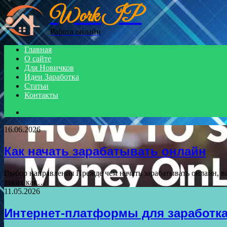
Work IP
Menu
Работа онлайн
Главная
О сайте
Для Новичков
Идеи Заработка
Статьи
Контакты
Search
for
16.06.2026
Как начать зарабатывать онлайн
Выбор направления Прежде чем начать зарабатывать онлайн, в
таких как…
11.05.2026
Интернет-платформы для заработк