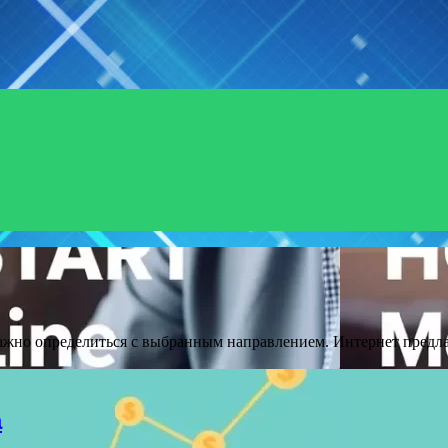
ажно определиться с выбранным направлением. Интернет предла
а