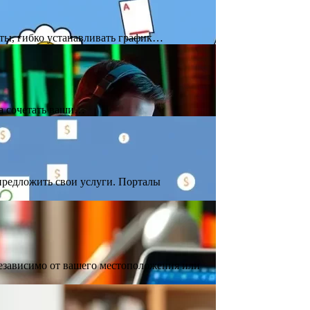
кты, гибко устанавливать график…
на сочетать ваши…
предложить свои услуги. Порталы
независимо от вашего местоположения или