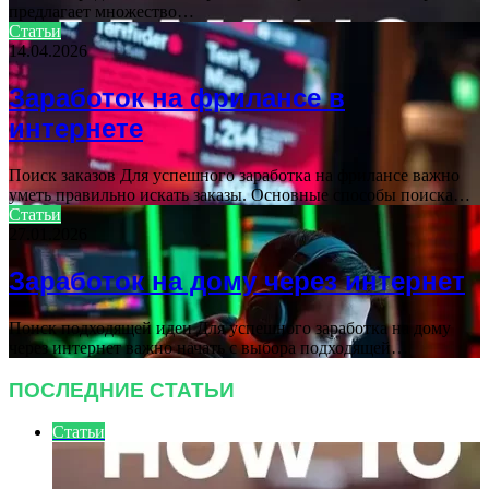
предлагает множество…
Статьи
14.04.2026
Заработок на фрилансе в
интернете
Поиск заказов Для успешного заработка на фрилансе важно
уметь правильно искать заказы. Основные способы поиска…
Статьи
27.01.2026
Заработок на дому через интернет
Поиск подходящей идеи Для успешного заработка на дому
через интернет важно начать с выбора подходящей…
ПОСЛЕДНИЕ СТАТЬИ
Статьи