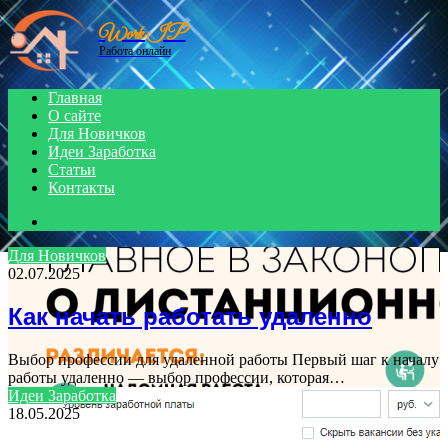
Menu
Work IP
Работа онлайн
Главная
О сайте
Для Новичков
Идеи Заработка
Статьи
Контакты
Search
for
Для Новичков
02.07.2025
Как начать работать удаленно
Выбор профессии для удаленной работы Первый шаг к началу
работы удаленно — выбор профессии, которая…
Идеи Заработка
18.05.2025