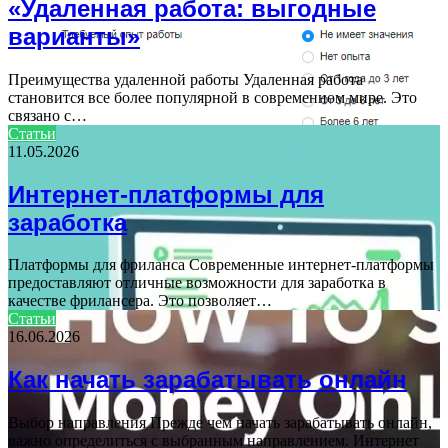
«Удаленная работа: выгодные
варианты»
Преимущества удаленной работы Удаленная работа
становится все более популярной в современном мире. Это
связано с…
Статьи
11.05.2026
Интернет-платформы для
заработка
Платформы для фриланса Современные интернет-платформы
предоставляют отличные возможности для заработка в
качестве фрилансера. Это позволяет…
Статьи
16.06.2026
Как начать зарабатывать онлайн
Выбор направления Прежде чем начать зарабатывать онлайн,
важно определиться с выбранным направлением. Интернет