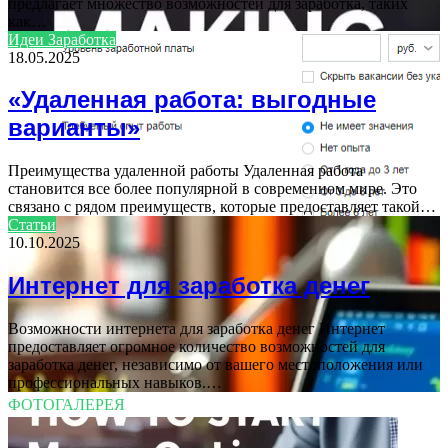
предлагает множество возможностей для заработка, таких
как…
Идеи Заработка
18.05.2025
«Удаленная работа: выгодные
варианты»
Преимущества удаленной работы Удаленная работа
становится все более популярной в современном мире. Это
связано с рядом преимуществ, которые предоставляет такой…
Статьи
10.10.2025
Интернет для заработка денег
Возможности интернета для заработка денег Интернет
предоставляет огромное количество возможностей для
заработка денег, независимо от вашего местоположения или
профессиональных навыков.…
ФОТОГАЛЕРЕЯ