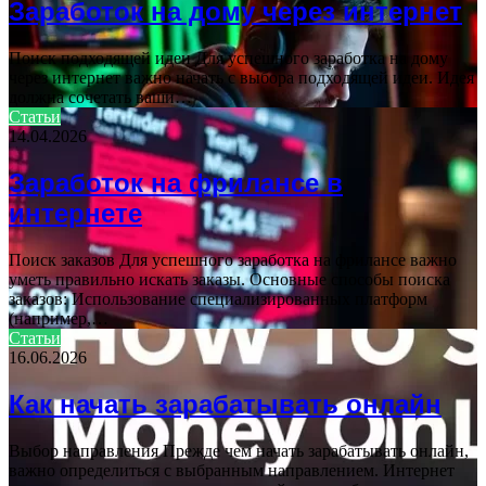
Заработок на дому через интернет
Поиск подходящей идеи Для успешного заработка на дому
через интернет важно начать с выбора подходящей идеи. Идея
должна сочетать ваши…
Статьи
14.04.2026
Заработок на фрилансе в
интернете
Поиск заказов Для успешного заработка на фрилансе важно
уметь правильно искать заказы. Основные способы поиска
заказов: Использование специализированных платформ
(например,…
Статьи
16.06.2026
Как начать зарабатывать онлайн
Выбор направления Прежде чем начать зарабатывать онлайн,
важно определиться с выбранным направлением. Интернет