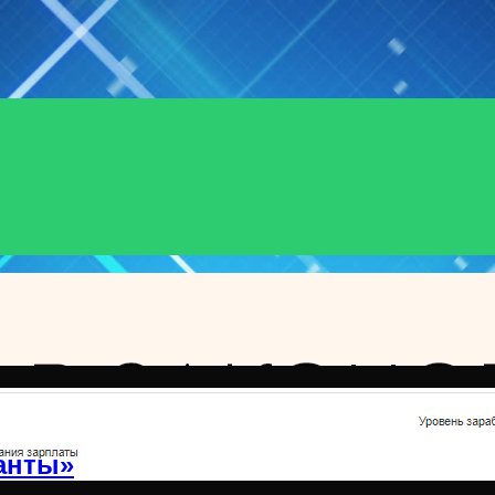
анты»