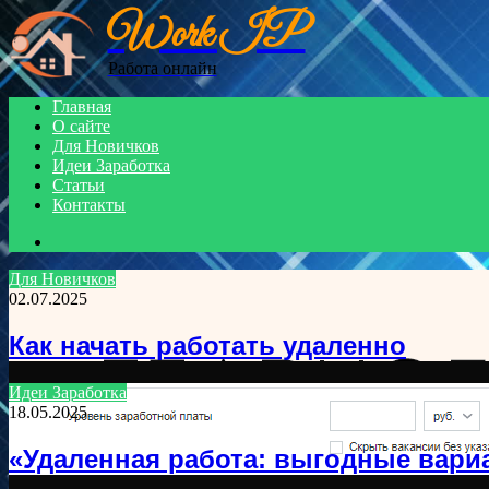
Work IP
Menu
Работа онлайн
Главная
О сайте
Для Новичков
Идеи Заработка
Статьи
Контакты
Search
for
Для Новичков
02.07.2025
Как начать работать удаленно
Идеи Заработка
18.05.2025
«Удаленная работа: выгодные вари