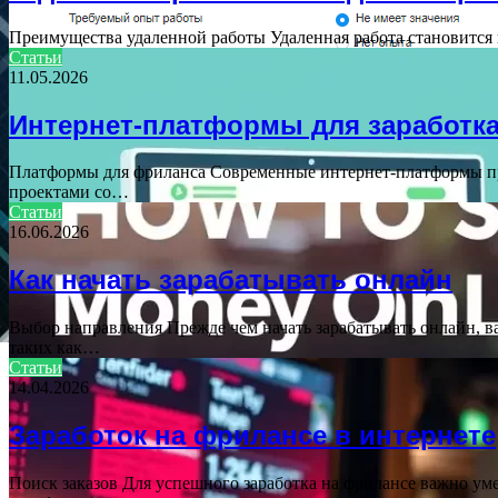
Преимущества удаленной работы Удаленная работа становится 
Статьи
11.05.2026
Интернет-платформы для заработк
Платформы для фриланса Современные интернет-платформы пре
проектами со…
Статьи
16.06.2026
Как начать зарабатывать онлайн
Выбор направления Прежде чем начать зарабатывать онлайн, в
таких как…
Статьи
14.04.2026
Заработок на фрилансе в интернете
Поиск заказов Для успешного заработка на фрилансе важно ум