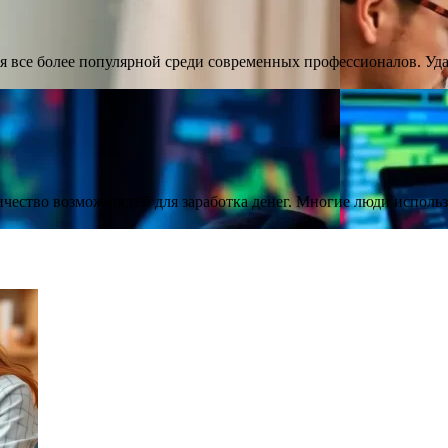
я все более популярной среди современных профессионалов. Уда
ичество возможностей для заработка денег. Многие люди испол