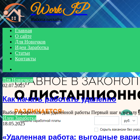
Work IP
Menu
Работа онлайн
Главная
О сайте
Для Новичков
Идеи Заработка
Статьи
Контакты
Search
for
Для Новичков
02.07.2025
Как начать работать удаленно
Выбор профессии для удаленной работы Первый шаг к началу 
Идеи Заработка
18.05.2025
«Удаленная работа: выгодные вари