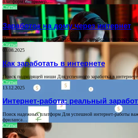
платформ (например,…
Статьи
27.01.2026
Заработок на дому через интернет
Поиск подходящей идеи Для успешного заработка на дому чере
Статьи
03.08.2025
Как заработать в интернете
Поиск подходящей ниши Для успешного заработка в интернете 
Статьи
13.12.2025
Интернет-работа: реальный зарабо
Поиск надежных платформ Для успешной интернет-работы важ
фриланса…
Статьи
06.05.2026